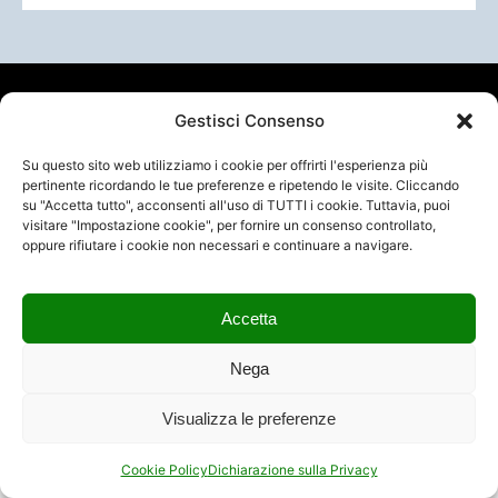
© Copyright 2026 AIM Group International – All Rights
Gestisci Consenso
Reserved. / AIM Italy – VAT IT00943621003
Su questo sito web utilizziamo i cookie per offrirti l'esperienza più
pertinente ricordando le tue preferenze e ripetendo le visite. Cliccando
su "Accetta tutto", acconsenti all'uso di TUTTI i cookie. Tuttavia, puoi
visitare "Impostazione cookie", per fornire un consenso controllato,
oppure rifiutare i cookie non necessari e continuare a navigare.
Accetta
Nega
Visualizza le preferenze
Cookie Policy
Dichiarazione sulla Privacy